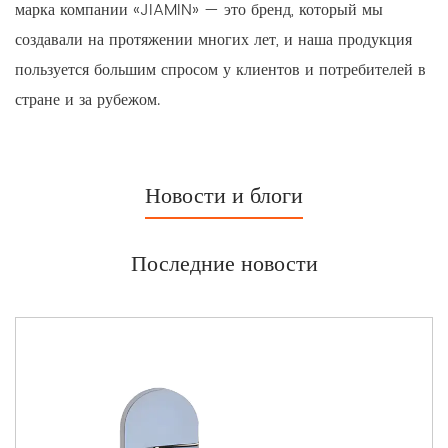
чувствительных зонах.
марка компании «JIAMIN» — это бренд, который мы
В заключение отметим, что наши стальные дверные ручки
создавали на протяжении многих лет, и наша продукция
диаметром 68/60 мм — идеальный выбор для частных
пользуется большим спросом у клиентов и потребителей в
стране и за рубежом.
лиц и предприятий, стремящихся повысить безопасность
своей собственности, сохраняя при этом нотку
элегантности. Их прочная конструкция, универсальный
дизайн и простота установки делают их ценным
Новости и блоги
дополнением к любому подъезду. Выбирайте качество,
выбирайте безопасность, выбирайте стиль – выбирайте
Последние новости
наши стальные защитные дверные ручки.