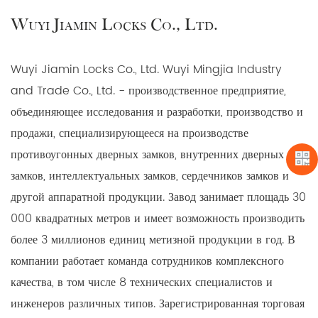
повысить безопасность и стиль вашего дома.
Wuyi Jiamin Locks Co., Ltd.
Коммерческие здания: защитите свои коммерческие
помещения, добавив уровень безопасности с помощью
Wuyi Jiamin Locks Co., Ltd. Wuyi Mingjia Industry
наших прочных дверных ручек.
and Trade Co., Ltd. - производственное предприятие,
Квартирные комплексы: обеспечьте безопасность жильцов
объединяющее исследования и разработки, производство и
с помощью этих ручек, которые идеально подходят для
продажи, специализирующееся на производстве
входных дверей общего пользования.
противоугонных дверных замков, внутренних дверных
Индустрия гостеприимства: Произведите впечатление на
замков, интеллектуальных замков, сердечников замков и
гостей эстетикой и безопасностью, обеспечиваемыми
другой аппаратной продукции. Завод занимает площадь 30
нашими стальными дверными ручками безопасности в
000 квадратных метров и имеет возможность производить
отелях и на курортах.
более 3 миллионов единиц метизной продукции в год. В
Правительственные здания. Правительственные
компании работает команда сотрудников комплексного
учреждения могут получить выгоду от повышенной
качества, в том числе 8 технических специалистов и
безопасности, которую эти ручки обеспечивают в
инженеров различных типов. Зарегистрированная торговая