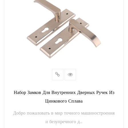
элегантности и стиля, органично сочетаясь с различными
архитектурными стилями.
Эргономичный дизайн: каждая ручка спроектирована с
учетом эргономики, обеспечивая удобный захват и
простоту использования. Плавные изгибы и контуры не
только улучшают тактильные ощущения, но и придают
вашим дверям элемент изящества.
Разнообразие отделки: Чтобы удовлетворить разнообразные
дизайнерские предпочтения, мы предлагаем ручки для
дверных замков диаметром 58 мм в широком диапазоне
Набор Замков Для Внутренних Дверных Ручек Из
отделок: от классической полированной латуни до
Цинкового Сплава
современного матового никеля. Наша отделка не только
Добро пожаловать в мир точного машиностроения
привлекательна внешне, но и очень долговечна,
и безупречного д...
обеспечивая долговечность красоты.