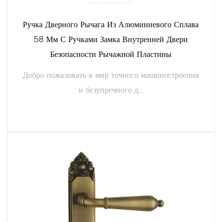
класса диаметром 58 мм. Свяжитесь с нами сегодня, чтобы
Ручка Дверного Рычага Из Алюминиевого Сплава
узнать больше, запросить ценовое предложение или
58 Мм С Ручками Замка Внутренней Двери
изучить наши варианты настройки.
Безопасности Рычажной Пластины
Добро пожаловать в мир точного машиностроения
и безупречного д...
ЧИТАТЬ ДАЛЕЕ