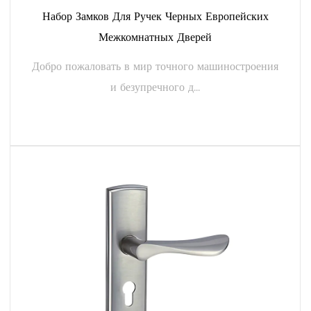
Набор Замков Для Ручек Черных Европейских
нержавеющую сталь, латунь и сплавы цинка, что
Межкомнатных Дверей
обеспечивает прочность и долговечность.
Механизмы блокировки: наши ручки оснащены
Добро пожаловать в мир точного машиностроения
современными механизмами блокировки, включая врезные
и безупречного д...
замки, засовы и цилиндрические замки. Эти механизмы
обеспечивают защиту от взлома, оберегая ваш дом и
близких.
ЧИТАТЬ ДАЛЕЕ
Инновационные технологии
Чтобы оставаться впереди в быстро развивающейся
отрасли, необходимо использовать инновационные
технологии. Наши ручки для дверных замков диаметром
58 мм оснащены новейшими функциями, которые
повышают удобство и функциональность.
Совместимость с интеллектуальными замками: откройте