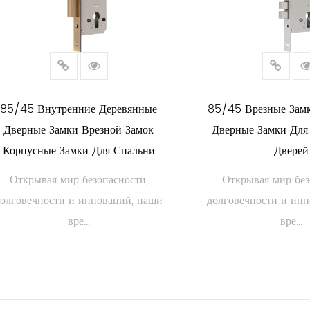
тавляют собой непревзойденное сочетание качества, производит
ой дом, бизнес или промышленный объект, наши замки созданы 
ого вы заслуживаете.
айте совершенство. Выберите безопасность. Выберите наши вр
85/45 Внутренние Деревянные
85/45 Врезные Зам
Дверные Замки Врезной Замок
Дверные Замки Для
Корпусные Замки Для Спальни
Дверей
Открывая мир безопасности,
Открывая мир без
долговечности и инноваций, наши
долговечности и ин
вре...
вре...