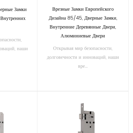
Врезные Замки Европейского
ерные Замки
, складов и фабрик с помощью наших надежных замков,
Дизайна 85/45, Дверные Замки,
 Внутренних
Внутренние Деревянные Двери,
 образовательных учреждений, медицинских учреждений и
Алюминиевые Двери
опасности,
начение.
Открывая мир безопасности,
новаций, наши
долговечности и инноваций, наши
ых слесарей и подрядчиков. Наши замки поставляются с
вре...
клиентов готова оказать помощь в случае необходимости.
амки доступны в различных вариантах отделки: от
твовать эстетике вашей двери, сохраняя при этом
АЛЕЕ
ЧИТАТЬ ДАЛЕЕ
а можно настроить в соответствии с конкретными
 мм с усовершенствованной конструкцией корпуса