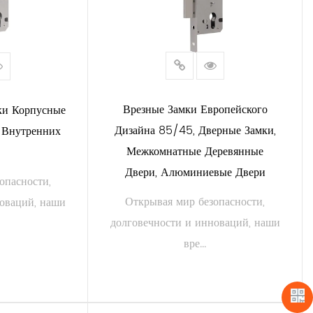
ельности и долговечности. Независимо от того, охраняете ли
для того, чтобы обеспечить вам душевное спокойствие,
езные замки диаметром 85 мм. Повысьте свою безопасность.
Врезные Замки Европейского
ки Корпусные
Дизайна 85/45, Дверные Замки,
 Внутренних
Межкомнатные Деревянные
Двери, Алюминиевые Двери
опасности,
Открывая мир безопасности,
новаций, наши
долговечности и инноваций, наши
вре...