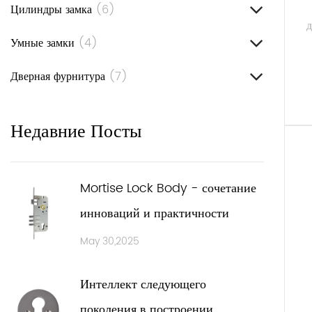
дверн
Цилиндры замка
(6)
Долго
Умные замки
(4)
часто
Мате
Дверная фурнитура
(7)
Наши 
проч
Недавние Посты
строг
Компо
Это п
Mortise Lock Body - сочетание
Прил
инноваций и практичности
Наши 
May 30,2025
Жилые
вашей
Интеллект следующего
Комм
поколения в построении