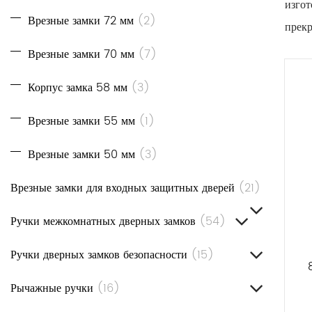
изгот
Врезные замки 72 мм
(2)
прекр
Униве
Врезные замки 70 мм
(7)
матер
Корпус замка 58 мм
(3)
интег
Долго
Врезные замки 55 мм
(1)
для в
Врезные замки 50 мм
(3)
Преи
Высо
Врезные замки для входных защитных дверей
(21)
допо
Ручки межкомнатных дверных замков
(54)
замка
Плавн
Ручки дверных замков безопасности
(15)
удобс
Рычажные ручки
(16)
Гибко