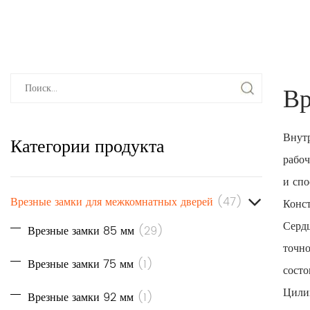
Вр
Внут
Категории продукта
рабоч
и сп
Врезные замки для межкомнатных дверей
(47)
Конст
Сердц
Врезные замки 85 мм
(29)
точно
Врезные замки 75 мм
(1)
состо
Цили
Врезные замки 92 мм
(1)