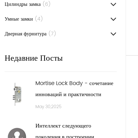
неса
Цилиндры замка
(6)
Конст
Умные замки
(4)
от вз
Совм
Дверная фурнитура
(7)
Наши 
предн
Недавние Посты
метал
интер
Устан
Mortise Lock Body - сочетание
Устан
инноваций и практичности
Регул
May 30,2025
беспе
Вари
Интеллект следующего
Мы пр
поколения в построении