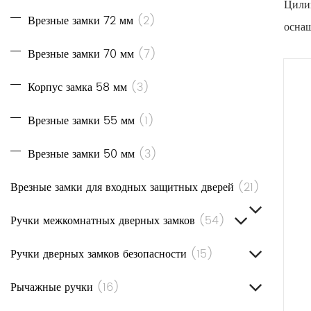
Цилин
Врезные замки 72 мм
(2)
оснащ
Защел
Врезные замки 70 мм
(7)
втяги
Корпус замка 58 мм
(3)
Засов
короб
Врезные замки 55 мм
(1)
Лицев
Врезные замки 50 мм
(3)
защел
Функ
Врезные замки для входных защитных дверей
(21)
Безоп
Ручки межкомнатных дверных замков
(54)
функ
Механ
Ручки дверных замков безопасности
(15)
неса
Рычажные ручки
(16)
Управ