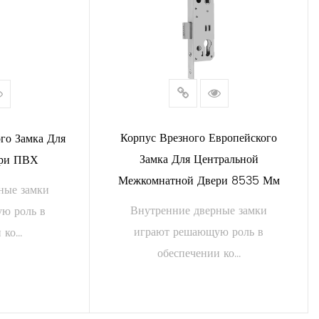
Корпус Врезного Европейского
го Замка Для
Замка Для Центральной
ери ПВХ
Межкомнатной Двери 8535 Мм
ные замки
Внутренние дверные замки
ю роль в
играют решающую роль в
ко...
обеспечении ко...