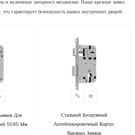
ча и включение запорного механизма. Наши врезные замки
что гарантирует безопасность ваших внутренних дверей.
огда она не заперта. Он спроектирован так, чтобы плавно
ластину при запирании.
амков оснащены засовом. Засов заходит дальше в дверную
 невозможно.
я чистый и полированный вид. Здесь также расположены
 первостепенное значение. Корпуса наших замков имеют ряд
образом, чтобы противостоять взлому, что исключает
Стальной Бесшумный
Замков Для
Антиблокировочный Корпус
рей 5045 Мм
ения ключами, которая гарантирует, что
Врезных Замков