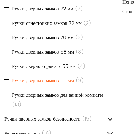
Непре
Ручки дверных замков 72 мм
(2)
Сталь
двер
Ручки огнестойких замков 72 мм
(2)
их ид
Ручки дверных замков 70 мм
(2)
Слож
Наши 
Ручки дверных замков 58 мм
(8)
элег
Ручки дверного рычага 55 мм
(4)
архит
загор
Ручки дверных замков 50 мм
(9)
Эрго
Ручки дверных замков для ванной комнаты
Функц
(13)
для о
нагру
Ручки дверных замков безопасности
(15)
Прост
Рычажные ручки
(16)