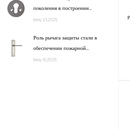
наших
поколения в построении
сатин
Р
аппаратных аксессуаров
May 23,2025
класс
уник
Роль рычага защиты стали в
В за
обеспечении пожарной
фурни
взыск
безопасности и аварийного
May 16,2025
жилог
спасения