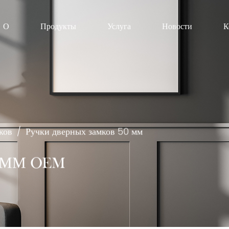
О
Продукты
Услуга
Новости
К
ков
/
Ручки дверных замков 50 мм
 ММ OEM