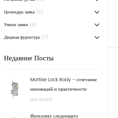
Мы п
прост
Цилиндры замка
(6)
быстр
Умные замки
(4)
проф
Унив
Дверная фурнитура
(7)
Унив
прим
Недавние Посты
двер
Беско
Безоп
Mortise Lock Body - сочетание
вашег
инноваций и практичности
споко
May 30,2025
Вари
Мы п
Интеллект следующего