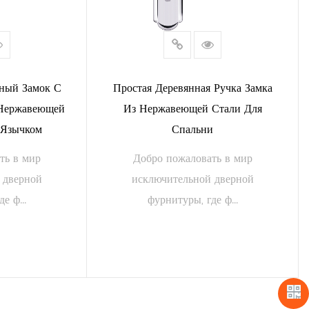
ный Замок С
Простая Деревянная Ручка Замка
 Нержавеющей
Из Нержавеющей Стали Для
 Язычком
Спальни
ть в мир
Добро пожаловать в мир
 дверной
исключительной дверной
е ф...
фурнитуры, где ф...
АЛЕЕ
ЧИТАТЬ ДАЛЕЕ