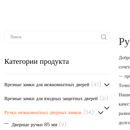
Ру
Добро
Категории продукта
сочет
— про
Врезные замки для межкомнатных дверей
(47)
Точно
Наши
Врезные замки для входных защитных дверей
(21)
качес
Ручки межкомнатных дверных замков
(54)
разни
долго
Дверные ручки 85 мм
(9)