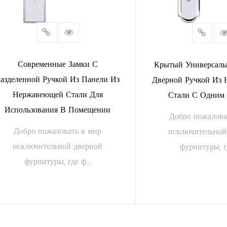
Современные Замки С
Крытый Универсаль
азделенной Ручкой Из Панели Из
Дверной Ручкой Из
Нержавеющей Стали Для
Стали С Одним
Использования В Помещении
Добро пожалова
Добро пожаловать в мир
исключительной
исключительной дверной
фурнитуры, гд
фурнитуры, где ф...
ЧИТАТЬ ДАЛЕЕ
ЧИТАТЬ Д