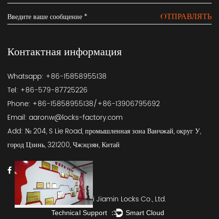
OТПРАВЛЯТЬ
Контактная информация
Whatsapp: +86-15858955138
Tel: +86-579-87725226
Phone: +86-15858955138/+86-13906795692
Email:
aaronw@locks-factory.com
Add: № 204, S Lie Road, промышленная зона Ванчжай, округ У,
город Цзинь, 321200, Чжэцзян, Китай
© 2026 Wuyi Jiamin Locks Co., Ltd.
Technical Support ：
Smart Cloud