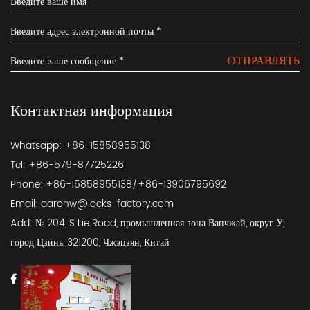
OТПРАВЛЯТЬ
Контактная информация
Whatsapp: +86-15858955138
Tel: +86-579-87725226
Phone: +86-15858955138/+86-13906795692
Email:
aaronw@locks-factory.com
Add: № 204, S Lie Road, промышленная зона Ванчжай, округ У,
город Цзинь, 321200, Чжэцзян, Китай