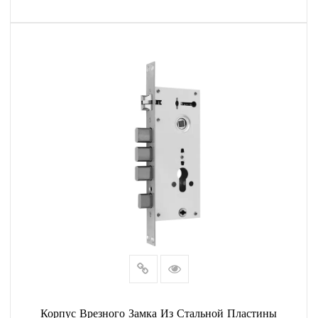
корпуса наших замков выстоят прочно.
ЧИТАТЬ ДАЛЕЕ
3. Антикоррозионная защита:
JIAMIN понимает, что воздействие непогоды может со
временем привести к ухудшению состояния замков. Чтобы
бороться с этим, корпуса наших замков имеют
антикоррозийную защиту, предотвращающую появление
ржавчины и коррозии, которые могут поставить под угрозу
целостность замка. Эта особенность особенно важна для
наружных дверей, которые подвергаются самым суровым
условиям окружающей среды.
4. Универсальный дизайн:
Наши врезные замки диаметром 70 мм представлены в
различных вариантах дизайна и отделки, подходящих для
Корпус Врезного Замка Из Стальной Пластины
различных архитектурных стилей. От современного