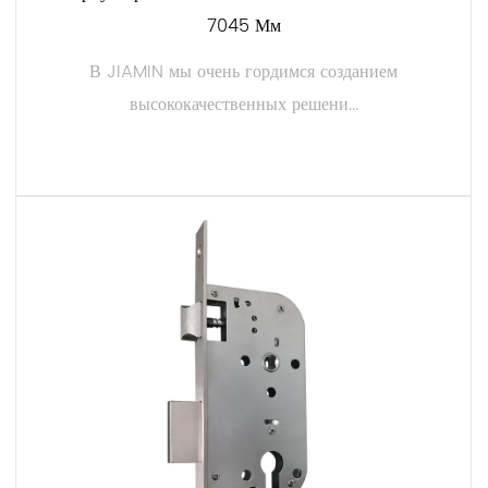
7045 Мм
минимализма до классической элегантности — мы
предлагаем широкий выбор вариантов, благодаря чему вы
В JIAMIN мы очень гордимся созданием
сможете найти корпус замка, который дополнит эстетику
высококачественных решени...
вашей двери.
5. Несколько вариантов шпоночных пазов:
JIAMIN предлагает гибкость, предлагая широкий выбор
ЧИТАТЬ ДАЛЕЕ
вариантов шпоночных пазов, позволяя клиентам выбрать
корпус замка, соответствующий их конкретным
потребностям. Наши шпоночные пазы спроектированы с
высокой точностью, что обеспечивает плавность и
надежность вставки и поворота ключа.
6. Расширенные функции безопасности:
Безопасность является нашим главным приоритетом, и
наши корпуса замков отражают это стремление. Они