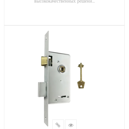
высококачественных решени...
В заключение отметим, что врезные замки JIAMIN
диаметром 70 мм являются свидетельством нашей
приверженности созданию решений безопасности высшего
ЧИТАТЬ ДАЛЕЕ
уровня. Корпуса наших замков разработаны с учетом
точности, долговечности и безопасности, гарантируя, что
ваша собственность останется в безопасности. Наши
врезные замки диаметром 70 мм, доступные в различных
стилях и вариантах отделки, не только защищают вашу
собственность, но и улучшают ее эстетику. Доверяйте
JIAMIN качеству, надежности и спокойствию. Выберите
врезные замки JIAMIN диаметром 70 мм и оцените
безопасность на уровне ..